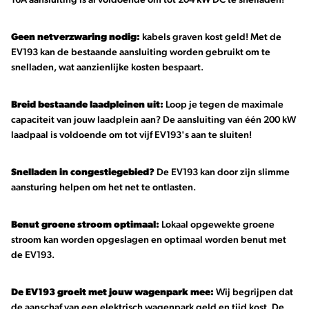
16A aansluiting is al voldoende om tot 204 kW DC te snelladen!
Geen netverzwaring nodig:
kabels graven kost geld! Met de
EV193 kan de bestaande aansluiting worden gebruikt om te
snelladen, wat aanzienlijke kosten bespaart.
Breid bestaande laadpleinen uit:
Loop je tegen de maximale
capaciteit van jouw laadplein aan? De aansluiting van één 200 kW
laadpaal is voldoende om tot vijf EV193's aan te sluiten!
Snelladen in congestiegebied?
De EV193 kan door zijn slimme
aansturing helpen om het net te ontlasten.
Benut groene stroom optimaal:
Lokaal opgewekte groene
stroom kan worden opgeslagen en optimaal worden benut met
de EV193.
De EV193 groeit met jouw wagenpark mee:
Wij begrijpen dat
de aanschaf van een elektrisch wagenpark geld en tijd kost. De